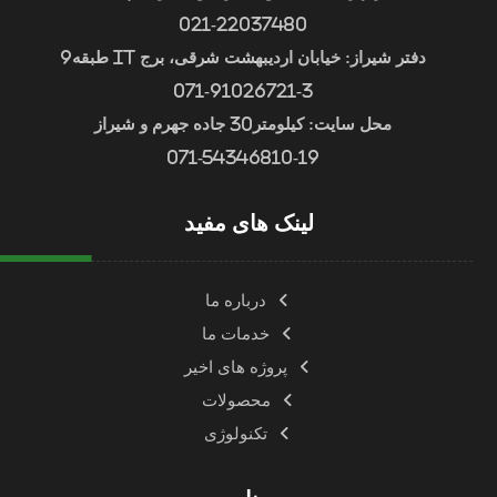
021-22037480
دفتر شیراز: خیابان اردیبهشت شرقی، برج IT طبقه9
071-91026721-3
محل سایت: کیلومتر30 جاده جهرم و شیراز
071-54346810-19
لینک های مفید
درباره ما
خدمات ما
پروژه های اخیر
محصولات
تکنولوژی