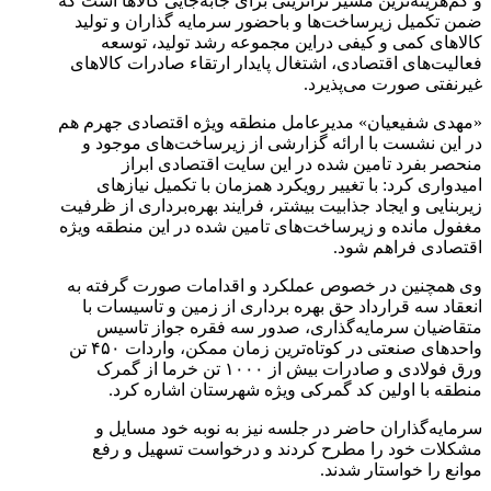
و کم‌هزینه‌ترین مسیر ترانزیتی برای جابه‌جایی کالا‌ها است که
ضمن تکمیل زیرساخت‌ها و باحضور سرمایه گذاران و تولید
کالا‌های کمی و کیفی دراین مجموعه رشد تولید، توسعه
فعالیت‌های اقتصادی، اشتغال پایدار ارتقاء صادرات کالا‌های
غیرنفتی صورت می‌پذیرد.
«مهدی شفیعیان» مدیرعامل منطقه ویژه اقتصادی جهرم هم
در این نشست با ارائه گزارشی از زیرساخت‌های موجود و
منحصر بفرد تامین شده در این سایت اقتصادی ابراز
امیدواری کرد: با تغییر رویکرد همزمان با تکمیل نیازهای
زیربنایی و ایجاد جذابیت بیشتر، فرایند بهره‌برداری از ظرفیت
مغفول مانده و زیرساخت‌های تامین شده در این منطقه ویژه
اقتصادی فراهم شود.
وی همچنین در خصوص عملکرد و اقدامات صورت گرفته به
انعقاد سه قرارداد حق بهره برداری از زمین و تاسیسات با
متقاضیان سرمایه‌گذاری، صدور سه فقره جواز تاسیس
واحد‌های صنعتی در کوتاه‌ترین زمان ممکن، واردات ۴۵۰ تن
ورق فولادی و صادرات بیش از ۱۰۰۰ تن خرما از گمرک
منطقه با اولین کد گمرکی ویژه شهرستان اشاره کرد.
سرمایه‌گذاران حاضر در جلسه نیز به نوبه خود مسایل و
مشکلات خود را مطرح کردند و درخواست تسهیل و رفع
موانع را خواستار شدند.