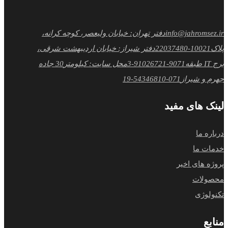
info@jahromsez.ir
دفتر تهران: خیابان ولیعصر، کوچه کرانه،
پلاک10
021-22037480
دفتر شیراز: خیابان اردیبهشت شرقی،
برج IT طبقه9
071-91026721-3
محل سایت: کیلومتر30 جاده
جهرم و شیراز
071-54346810-19
لینک های مفید
درباره ما
خدمات ما
پروژه های اخیر
محصولات
تکنولوژی
منابع