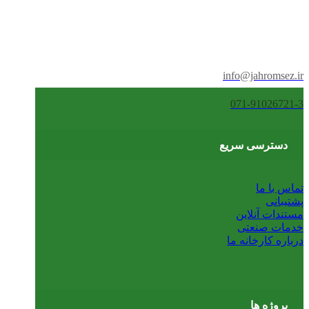
info@jahromsez.ir
071-91026721-3
دسترسی سریع
تماس با ما
پشتیبانی
مستندات آنلاین
خدمات صنعتی
درباره کارخانه ما
پروژه ها