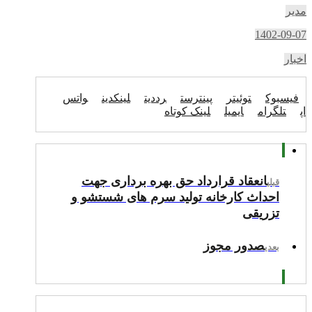
مدیر
1402-09-07
اخبار
فیسبوک
توئیتر
پینترست
رددیت
لینکدین
واتس
اپ
تلگرام
ایمیل
لینک کوتاه
انعقاد قرارداد حق بهره برداری جهت
قبلی
احداث کارخانه تولید سرم های شستشو و
تزریقی
صدور مجوز
بعدی