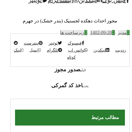
کپی رایت © 2026
مجوز احداث دهکده لجستیک (بندر خشک) در جهرم
مدیر
1402-09-20
زیرساخت ها
فیسبوک
توئیتر
پینترست
رددیت
لینکدین
واتس اپ
تلگرام
ایمیل
لینک
کوتاه
صدور مجوز
قبلی
اخذ کد گمرکی
بعدی
مطالب مرتبط