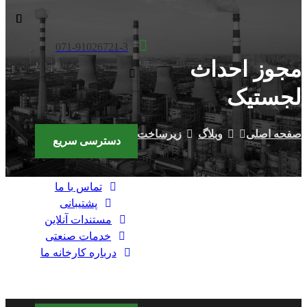
071-91026721-3
مجوز احداث
لجستیک
صفحه اصلی
وبلاگ
زیرساخت ها
مجوز احداث لجستیک
دسترسی سریع
تماس با ما
پشتیبانی
مستندات آنلاین
خدمات صنعتی
درباره کارخانه ما